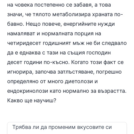
на човека постепенно се забавя, а това
значи, че тялото метаболизира храната по-
бавно. Нещо повече, енергийните нужди
намаляват и нормалната порция на
четиридесет годишният мъж не би следвало
да е еднаква с тази на същия господин
десет години по-късно. Когато този факт се
игнорира, започва затлъстяване, погрешно
определяно от много диетолози и
ендокринолози като нормално за възрастта.
Какво ще научиш?
Трябва ли да променим вкусовите си