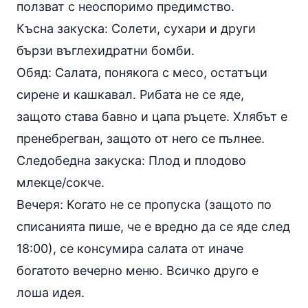
ползват с неоспоримо предимство.
Късна закуска: Солети, сухари и други
бързи въглехидратни бомби.
Обяд: Салата, понякога с месо, остатъци
сирене и кашкавал. Рибата не се яде,
защото става бавно и цапа ръцете. Хлябът е
пренебрегван, защото от него се пълнее.
Следобедна закуска: Плод и плодово
млекце/сокче.
Вечеря: Когато не се пропуска (защото по
списанията пише, че е вредно да се яде след
18:00), се консумира салата от иначе
богатото вечерно меню. Всичко друго е
лоша идея.