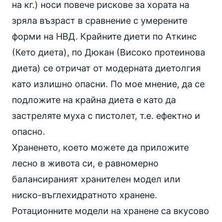
на кг.) носи повече рискове за хората на
зряла възраст в сравнение с умерените
форми на
НВД
. Крайните диети по
Аткинс
(
Кето диета
), по Дюкан (
Високо протеинова
диета
) се отричат от модерната диетолгия
като излишно опасни. По мое мнение, да се
подложите на крайна диета е като да
застреляте муха с пистолет, т.е. ефектно и
опасно.
Храненето, което можете да приложите
лесно в живота си, е равномерно
балансираният хранителен модел
или
ниско-въглехидратното хранене.
Ротационните модели
на хранене са вкусово