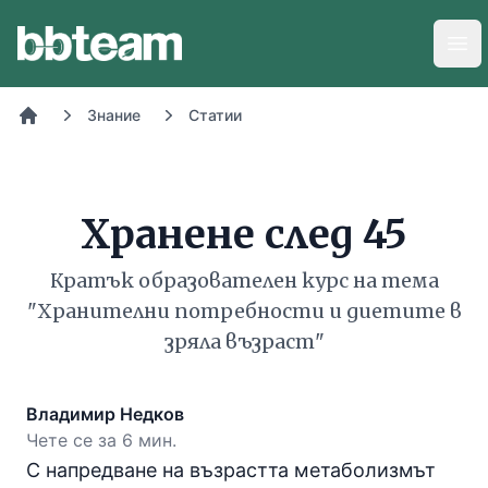
BB-Team
Отв
Знание
Статии
Начало
Хранене след 45
Кратък образователен курс на тема
"Хранителни потребности и диетите в
зряла възраст"
Владимир Недков
Чете се за 6 мин.
С напредване на възрастта метаболизмът