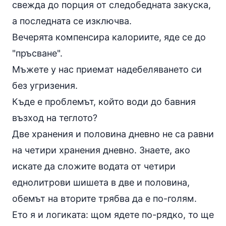
свежда до порция от следобедната закуска,
а последната се изключва.
Вечерята компенсира калориите, яде се до
"пръсване".
Мъжете у нас приемат надебеляването си
без угризения.
Къде е проблемът, който води до бавния
възход на теглото?
Две хранения и половина дневно не са равни
на четири хранения дневно. Знаете, ако
искате да сложите водата от четири
еднолитрови шишета в две и половина,
обемът на вторите трябва да е по-голям.
Ето я и логиката: щом ядете по-рядко, то ще