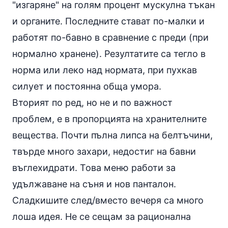
"изгаряне" на голям процент мускулна тъкан
и органите. Последните стават по-малки и
работят по-бавно в сравнение с преди (при
нормално хранене). Резултатите са тегло в
норма или леко над нормата, при пухкав
силует и постоянна обща умора.
Вторият по ред, но не и по важност
проблем, е в пропорцията на хранителните
вещества. Почти пълна липса на белтъчини,
твърде много захари, недостиг на бавни
въглехидрати. Това меню работи за
удължаване на
съня
и нов панталон.
Сладкишите след/вместо вечеря са много
лоша идея. Не се сещам за рационална