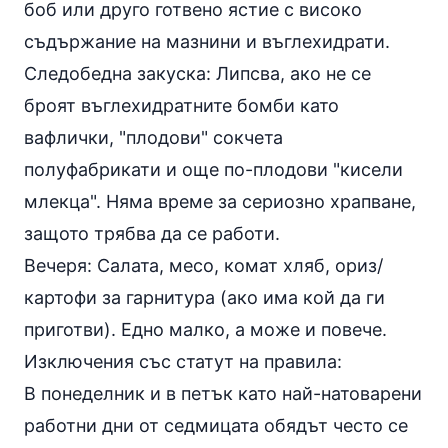
боб или друго готвено ястие с високо
съдържание на мазнини и въглехидрати.
Следобедна
закуска
: Липсва, ако не се
броят въглехидратните бомби като
вафлички, "плодови" сокчета
полуфабрикати и още по-плодови "кисели
млекца". Няма време за сериозно храпване,
защото трябва да се работи.
Вечеря: Салата, месо, комат хляб, ориз/
картофи за гарнитура (ако има кой да ги
приготви). Едно малко, а може и повече.
Изключения със статут на правила:
В понеделник и в петък като най-натоварени
работни дни от седмицата обядът често се