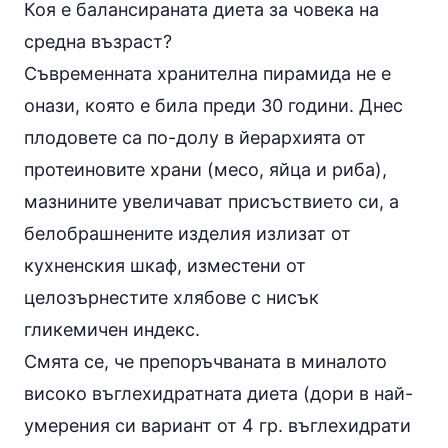
Коя е балансираната диета за човека на
средна възраст?
Съвременната хранителна пирамида не е
онази, която е била преди 30 години. Днес
плодовете са по-долу в йерархията от
протеиновите храни (
месо
,
яйца
и
риба
),
мазнините увеличават присъствието си, а
белобрашнените изделия излизат от
кухненския шкаф, изместени от
целозърнестите хлябове
с нисък
гликемичен индекс
.
Смята се, че препоръчваната в миналото
високо въглехидратната диета
(дори в най-
умерения си вариант от 4 гр. въглехидрати