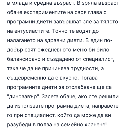
в млада и средна възраст. В зряла възраст
обаче експериментите на своя глава с
програмни диети завършват зле за тялото
на ентусиастите. Точно те водят до
налагането на здравни диети. В един по-
добър свят ежедневното меню би било
балансирано и създадено от специалист,
така че да не причинява трудности, а
същевременно да е вкусно. Тогава
програмните диети за отслабване ще са
"динозавър". Засега обаче, ако сте решили
да използвате програмна диета, направете
го при специалист, който да може да ви
разубеди в полза на семейно хранене!