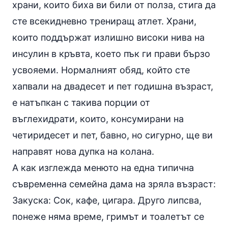
храни, които биха ви били от полза, стига да
сте всекидневно трениращ атлет. Храни,
които поддържат излишно високи нива на
инсулин в кръвта, което пък ги прави бързо
усвояеми. Нормалният
обяд
, който сте
хапвали на двадесет и пет годишна възраст,
е натъпкан с такива порции от
въглехидрати, които, консумирани на
четиридесет и пет, бавно, но сигурно, ще ви
направят нова дупка на колана.
А как изглежда менюто на една типична
съвременна семейна дама на зряла възраст:
Закуска: Сок,
кафе
, цигара. Друго липсва,
понеже няма време, гримът и тоалетът се