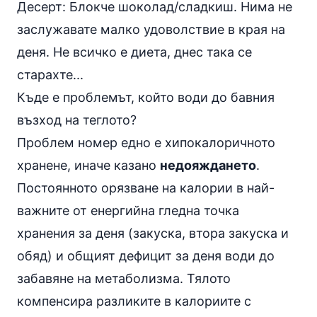
Десерт: Блокче шоколад/сладкиш. Нима не
заслужавате малко удоволствие в края на
деня. Не всичко е диета, днес така се
старахте...
Къде е проблемът, който води до бавния
възход на теглото?
Проблем номер едно е хипокалоричното
хранене, иначе казано
недояждането
.
Постоянното орязване на калории в най-
важните от енергийна гледна точка
хранения за деня (
закуска
, втора закуска и
обяд
) и общият дефицит за деня води до
забавяне на метаболизма. Тялото
компенсира разликите в калориите с