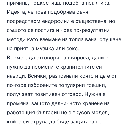
причина, подкрепяща подобна практика.
Идеята, че това подобрява съня
посредством ендорфини е съществена, но
същото се постига и чрез по-резултатни
методи като вземане на топла вана, слушане
на приятна музика или секс.
Време е да отговоря на въпроса, дали е
нужно да промените хранителните си
навици. Всички, разпознали която и да е от
по-горе изброените популярни грешки,
получават позитивен отговор. Нужна е
промяна, защото делничното хранене на
работещия българин не е вкусов модел,
който си струва да бъде защитаван от