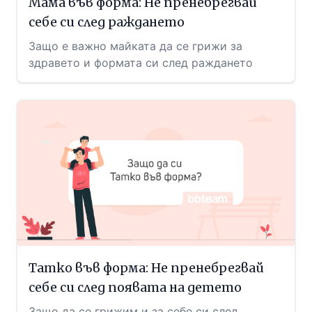
Мама във форма: Не пренебрегвай
себе си след раждането
Защо е важно майката да се грижи за
здравето и формата си след раждането
Татко във форма: Не пренебрегвай
себе си след появата на детето
Защо да се грижим и за себе си след