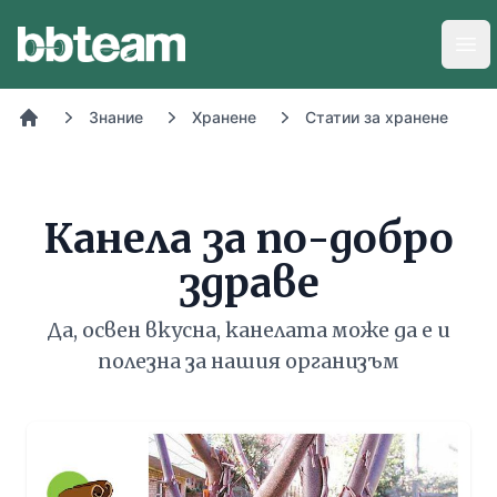
BB-Team
Отв
Знание
Хранене
Статии за хранене
Начало
Канела за по-добро
здраве
Да, освен вкусна, канелата може да е и
полезна за нашия организъм