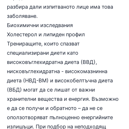
разбира дали изпитваното лице има това
заболяване.
Биохимични изследвания
Холестерол и липиден профил
Трениращите, които спазват
специализирани диети като
високовъглехидратна диета (ВВД)
,
нисковъглехидратна - високомазнинна
диета (НВД-ВМ)
и
високобелтъчна диета
(ВБД)
могат да се лишат от важни
хранителни вещества и енергия. Възможно
е да се получи и обратното – да не се
оползотворяват пълноценно енергийните
излишъци. При подбор на неподходящ