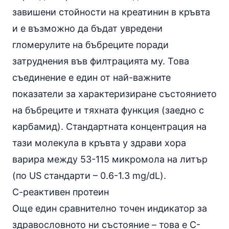
завишени стойности на креатинин в кръвта
и е възможно да бъдат увредени
гломерулите на бъбреците поради
затруднения във филтрацията му. Това
съединение е един от най-важните
показатели за характеризиране състоянието
на бъбреците и тяхната функция (заедно с
карбамид). Стандартната концентрация на
тази молекула в кръвта у здрави хора
варира между 53-115 микромола на литър
(по US стандарти – 0.6-1.3 mg/dL).
С-реактивен протеин
Още един сравнително точен индикатор за
здравословното ни състояние – това е C-