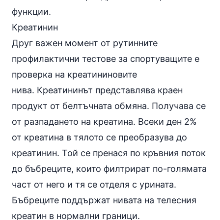
функции.
Креатинин
Друг важен момент от рутинните
профилактични тестове за спортуващите е
проверка на креатининовите
нива. Креатининът представлява краен
продукт от белтъчната обмяна. Получава се
от разпадането на
креатина
. Всеки ден 2%
от креатина в тялото се преобразува до
креатинин. Той се пренася по кръвния поток
до бъбреците, които филтрират по-голямата
част от него и тя се отделя с урината.
Бъбреците поддържат нивата на телесния
креатин в нормални граници.