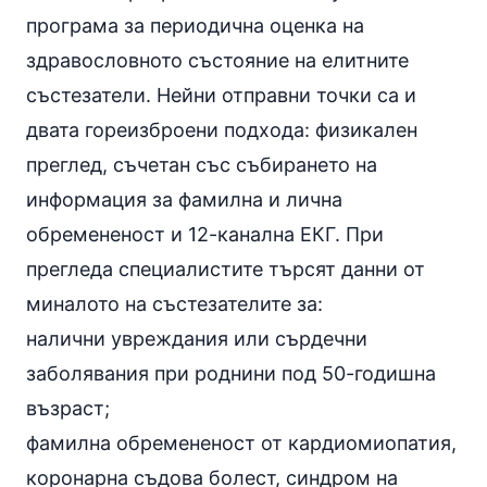
програма за периодична оценка на
здравословното състояние на елитните
състезатели. Нейни отправни точки са и
двата гореизброени подхода: физикален
преглед, съчетан със събирането на
информация за фамилна и лична
обремененост и 12-канална ЕКГ. При
прегледа специалистите търсят данни от
миналото на състезателите за:
налични увреждания или сърдечни
заболявания при роднини под 50-годишна
възраст;
фамилна обремененост от кардиомиопатия,
коронарна съдова болест, синдром на