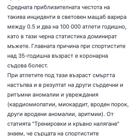
Средната приблизителната честота на
такива инциденти в световен мащаб варира
между 0.5 и два на 100 000 атлети годишно,
като в тази черна статистика доминират
мъжете. Главната причина при спортистите
над 35-годишна възраст е коронарна
съдова болест.
При атлетите под тази възраст смъртта
настъпва и в резултат на други сърдечни и
ритъмни аномалии и увреждания
(кардиомиопатии, миокардит, вроден порок,
други вродени аномалии, аритмии). От
статията
"Тренировки и
кръвно налягане
"
знаем, че сърцата на спортистите