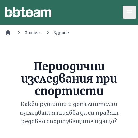
BB-Team
Отв
Знание
Здраве
Начало
Периодични
изследвания при
спортисти
Какви рутинни и допълнителни
изследвания трябва да си правят
редовно спортуващите и защо?