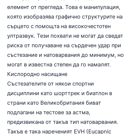
елемент от прегледа. Това е манипулация,
която изобразява графично структурите на
сърцето с помощта на високочестотен
ултразвук. Тези похвати не могат да сведат
риска от получаване на сърдечен удар при
състезание и натоварвания до минимум, но
могат в известна степен да го намалят.
Кислородно насищане
Състезателите от някои спортни
дисциплини като шорттрек и биатлон в
страни като Великобритания биват
подлагани на тестове за
астма
,
предизвикана от такъв тип натоварвания.
Такъв е така нареченият EVH (Eucapnic