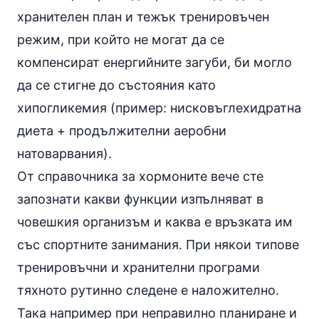
хранителен план и тежък тренировъчен
режим, при който не могат да се
компенсират енергийните загуби, би могло
да се стигне до състояния като
хипогликемия
(пример: нисковъглехидратна
диета + продължителни аеробни
натоварвания).
От
справочника за хормоните
вече сте
запознати какви функции изпълняват в
човешкия организъм и каква е връзката им
със спортните занимания. При някои типове
тренировъчни и хранителни програми
тяхното рутинно следене е наложително.
Така например при неправилно планиране и