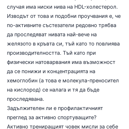
случая има ниски нива на HDL-холестерол.
Изводът от това и подобни проучвания е, че
по-активните състезатели редовно трябва
да проследяват нивата най-вече на
желязото
в кръвта си, тъй като то повлиява
производителността. Тъй като при
физически натоварвания има възможност
да се понижи и концентрацията на
хемоглобин (а това е молекула-преносител
на кислород) се налага и тя да бъде
проследявана.
Задължителен ли е профилактичният
преглед за активно спортуващите?
Активно трениращият човек мисли за себе