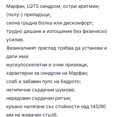
Марфан, LQTS синдром, остри аритмии;
(полу-) припадъци;
силна гръдна болка или дискомфорт;
трудно дишане и изтощение без физическо
усилие.
Физикалният преглед трябва да установи и
дали има:
мускулоскелетни и очни признаци,
характерни за синдром на Марфан;
слаб и забавен пулс на бедрото;
нетипични сърдечни шумове;
нередовен сърдечен ритъм;
кръвно налягане със стойности над 140/90
мм на живачен стълб.