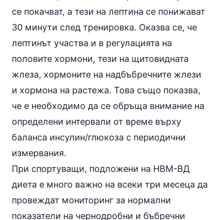
се покачват, а тези на лептина се понижават
30 минути след тренировка. Оказва се, че
лептинът участва и в регулацията на
половите
хормони
, тези на щитовидната
жлеза, хормоните на надбъбречните жлези
и хормона на растежа. Това също показва,
че е необходимо да се обръща внимание на
определени интервали от време върху
баланса инсулин/глюкоза с периодични
измервания.
При спортуващи, подложени на НВМ-ВД
диета е много важно на всеки три месеца да
провеждат мониторинг за нормални
показатели на чернодробни и бъбречни