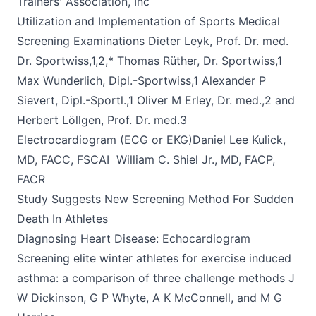
Trainers' Association, Inc
Utilization and Implementation of Sports Medical
Screening Examinations
Dieter Leyk, Prof. Dr. med.
Dr. Sportwiss,1,2,* Thomas Rüther, Dr. Sportwiss,1
Max Wunderlich, Dipl.-Sportwiss,1 Alexander P
Sievert, Dipl.-Sportl.,1 Oliver M Erley, Dr. med.,2 and
Herbert Löllgen, Prof. Dr. med.3
Electrocardiogram
(ECG or EKG)Daniel Lee Kulick,
MD, FACC, FSCAI William C. Shiel Jr., MD, FACP,
FACR
Study Suggests
New Screening Method For Sudden
Death In Athletes
Diagnosing Heart Disease
: Echocardiogram
Screening elite winter athletes for exercise induced
asthma
: a comparison of three challenge methods J
W Dickinson, G P Whyte, A K McConnell, and M G