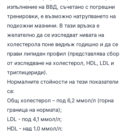
изпълнение на ВВД, съчетано с погрешни
тренировки, е възможно натрупването на
подкожни мазнини. В тази връзка е
желателно да се изследват нивата на
холестерола
поне веднъж годишно и да се
прави липиден профил (представлява сбор
от изследване на
холестерол
, HDL, LDL и
триглицериди).
Нормалните стойности на тези показатели
са:
Общ холестерол – под 6,2 ммол/л (горна
граница на нормата);
LDL - под 4,1 ммол/л;
HDL - над 1,0 ммол/л;