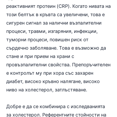
реактивният протеин (CRP). Когато нивата на
този белтък в кръвта са увеличени, това е
сигурен сигнал за налични възпалителни
процеси, травми, изгаряния, инфекции,
туморни процеси, повишен риск от
сърдечно заболяване. Това е възможно да
стане и при прием на
храни с
провъзпалителни свойства
. Препоръчителен
е контролът му при хора със захарен
диабет, високо кръвно налягане, високо
ниво на холестерол,
затлъстяване
.
Добре е да се комбинира с изследванията
за холестерол. Референтните стойности на