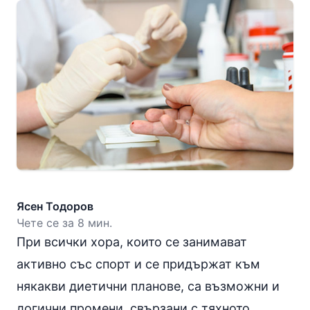
Ясен Тодоров
Чете се за 8 мин.
При всички хора, които се занимават
активно със спорт и се придържат към
някакви диетични планове, са възможни и
логични промени, свързани с тяхното