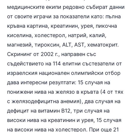
медицинските екипи редовно събират данни
от своите играчи за показатели като: пълна
кръвна картина, креатинин, урея, пикочна
киселина, холестерол,
натрий
, калий,
магнезий, тироксин, ALT, AST, хематокрит.
Скрининг от 2002 г., направен със
съдействието на 114 елитни състезатели от
израелския национален олимпийски отбор
дава интересни резултати: 15 случая на
понижени нива на желязо в кръвта (4 от тях
с желязодефицитна анемия), два случая на
дефицит на витамин B12, три случая на
високи нива на креатинин и урея, 15 случая
на високи нива на холестерол. При още 21