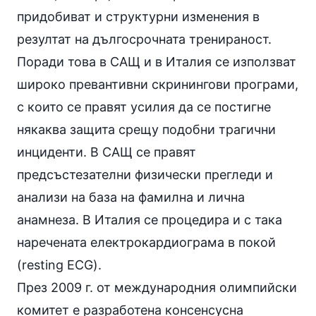
придобиват и структурни изменения в
резултат на дългосрочната тренираност.
Поради това в САЩ и в Италия се използват
широко превантивни скринингови програми,
с които се правят усилия да се постигне
някаква защита срещу подобни трагични
инциденти. В САЩ се правят
предсъстезателни физически прегледи и
анализи на база на фамилна и лична
анамнеза. В Италия се процедира и с така
наречената електрокардиограма в покой
(resting ECG).
През 2009 г. от международния олимпийски
комитет е разработена консенсусна