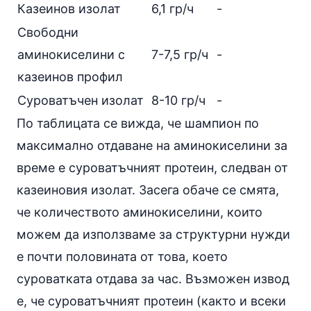
Казеинов изолат
6,1 гр/ч
-
Свободни
аминокиселини с
7-7,5 гр/ч
-
казеинов профил
Суроватъчен изолат
8-10 гр/ч
-
По таблицата се вижда, че шампион по
максимално отдаване на аминокиселини за
време е суроватъчният протеин, следван от
казеиновия изолат. Засега обаче се смята,
че количеството аминокиселини, които
можем да използваме за структурни нужди
е почти половината от това, което
суроватката отдава за час. Възможен извод
е, че суроватъчният протеин (както и всеки