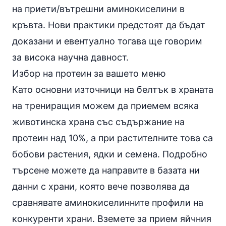
на приети/вътрешни аминокиселини в
кръвта. Нови практики предстоят да бъдат
доказани и евентуално тогава ще говорим
за висока научна давност.
Избор на протеин за вашето меню
Като основни източници на белтък в храната
на трениращия можем да приемем всяка
животинска храна със съдържание на
протеин над 10%, а при растителните това са
бобови растения, ядки и семена. Подробно
търсене можете да направите в
базата ни
данни с храни
, която вече позволява да
сравнявате аминокиселинните профили на
конкуренти храни. Вземете за прием яйчния