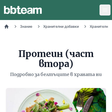
BB-Team
Отв
Знание
Хранителни добавки
Хранителни 
Начало
Протеин (част
втора)
Подробно за белтъците в храната ни