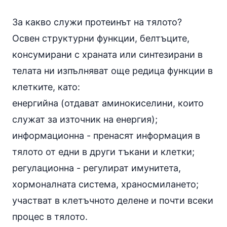
За какво служи протеинът на тялото?
Освен структурни функции, белтъците,
консумирани с храната или синтезирани в
телата ни изпълняват още редица функции в
клетките, като:
енергийна (отдават
аминокиселини
, които
служат за източник на енергия);
информационна - пренасят информация в
тялото от едни в други тъкани и клетки;
регулационна - регулират имунитета,
хормоналната система, храносмилането;
участват в клетъчното делене и почти всеки
процес в тялото.