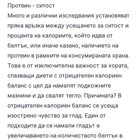
Протеин - ситост
Много и различни изследвания установяват
пряка връзка между усещането за ситост и
процента на калориите, който идва от
белтък, или иначе казано, наличието на
протеин в рамките на консумираната храна.
Това е от изключителна важност за хората,
спазващи диети с отрицателен калориен
баланс с цел да намалят подкожните
мазнини и да свалят тегло. Причината? В
отрицателен калориен баланс се усеща
изострено чувство за глад. Един от
подходите да се намали гладът е
увеличаването на количеството белтък в