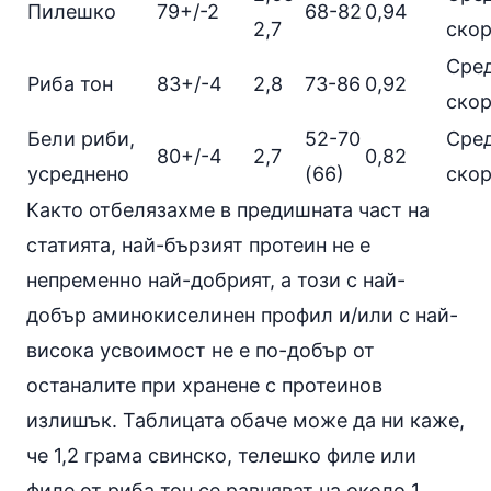
Пилешко
79+/-2
68-82
0,94
2,7
ско
Сре
Риба тон
83+/-4
2,8
73-86
0,92
ско
Бели риби,
52-70
Сре
80+/-4
2,7
0,82
усреднено
(66)
ско
Както отбелязахме в предишната част на
статията, най-бързият протеин не е
непременно най-добрият, а този с най-
добър аминокиселинен профил и/или с най-
висока усвоимост не е по-добър от
останалите при хранене с протеинов
излишък. Таблицата обаче може да ни каже,
че 1,2 грама свинско, телешко филе или
филе от риба тон се равняват на около 1