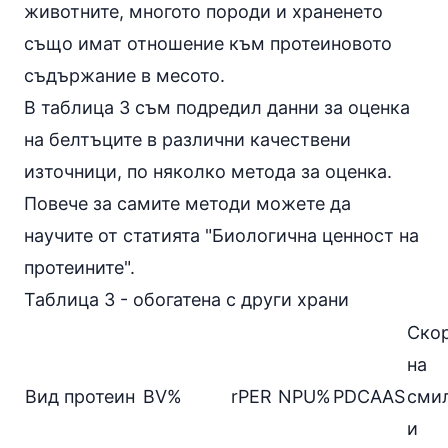
животните, многото породи и храненето
също имат отношение към протеиновото
съдържание в месото.
В таблица 3 съм подредил данни за оценка
на белтъците в различни качествени
източници, по няколко метода за оценка.
Повече за самите методи можете да
научите от статията
"Биологична ценност на
протеините
".
Таблица 3 - обогатена с други храни
Ско
на
Вид протеин
BV%
rPER
NPU%
PDCAAS
сми
и