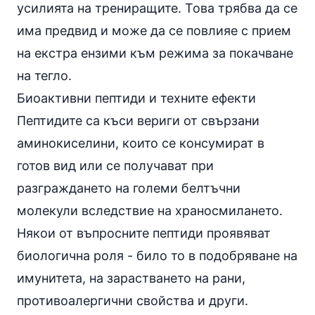
усилията на трениращите. Това трябва да се
има предвид и може да се повлияе с прием
на
екстра ензими към режима
за покачване
на тегло.
Биоактивни пептиди и техните ефекти
Пептидите са къси вериги от свързани
аминокиселини, които се консумират в
готов вид или се получават при
разграждането на големи белтъчни
молекули вследствие на храносмилането.
Някои от въпросните пептиди проявяват
биологична роля - било то в подобряване на
имунитета, на зарастването на рани,
противоалергични свойства и други.