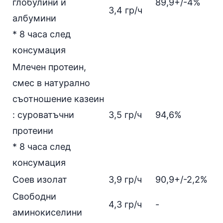
глобулини и
89,9+/-4%
3,4 гр/ч
албумини
* 8 часа след
консумация
Млечен протеин,
смес в натурално
съотношение казеин
:
суроватъчни
3,5 гр/ч
94,6%
протеини
* 8 часа след
консумация
Соев изолат
3,9 гр/ч
90,9+/-2,2%
Свободни
4,3 гр/ч
-
аминокиселини