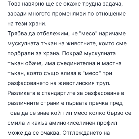
Това навярно ще се окаже трудна задача,
заради многото променливи по отношение
на тези храни.
Трябва да отбележим, че "месо" наричаме
мускулната тъкан на животните, които сме
подбрали за храна. Покрай мускулната
тъкан обаче, има съединителна и мастна
тъкан, която също влиза в "месо" при
разфасоването на животинския труп.
Разликата в стандартите за разфасоване в
различните страни е първата пречка пред
това да се знае кой тип месо колко бързо се
смила и какъв аминокиселинен профил
може да се очаква. Отглеждането на