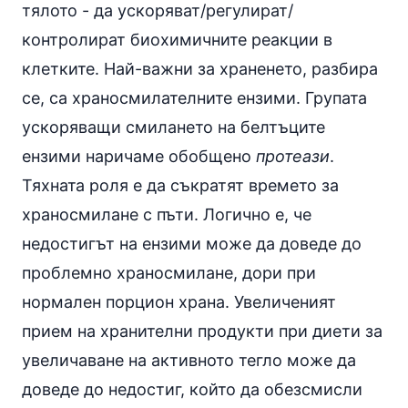
тялото - да ускоряват/регулират/
контролират биохимичните реакции в
клетките. Най-важни за храненето, разбира
се, са храносмилателните
ензими
. Групата
ускоряващи смилането на белтъците
ензими наричаме обобщено
протеази
.
Тяхната роля е да съкратят времето за
храносмилане с пъти. Логично е, че
недостигът на ензими
може да доведе до
проблемно
храносмилане
, дори при
нормален порцион храна. Увеличеният
прием на хранителни продукти при диети за
увеличаване на активното тегло може да
доведе до недостиг, който да обезсмисли