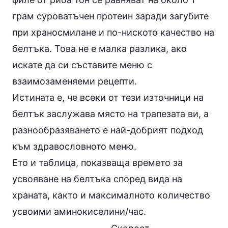
грам суроватъчен протеин заради загубите
при храносмилане и по-ниското качество на
белтъка. Това не е малка разлика, ако
искате да си съставите меню с
взаимозаменяеми
рецепти
.
Истината е, че всеки от тези източници на
белтък заслужава място на трапезата ви, а
разнообразяването е най-добрият подход
към здравословното меню.
Ето и таблица, показваща времето за
усвояване на белтъка според вида на
храната, както и максималното количество
усвоими аминокиселини/час.