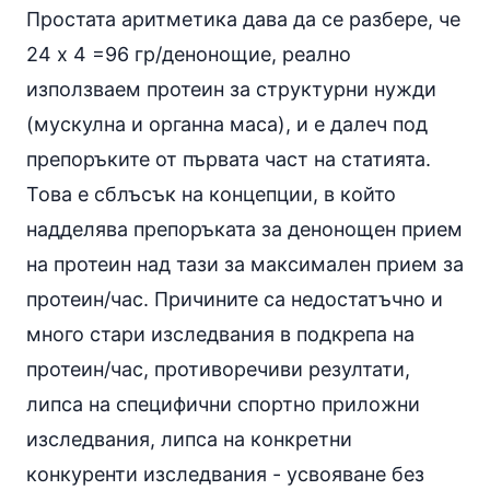
Простата аритметика дава да се разбере, че
24 х 4 =96 гр/денонощие, реално
използваем протеин за структурни нужди
(мускулна и органна маса), и е далеч под
препоръките от първата част на статията.
Това е сблъсък на концепции, в който
надделява препоръката за денонощен прием
на протеин над тази за максимален прием за
протеин/час. Причините са недостатъчно и
много стари изследвания в подкрепа на
протеин/час, противоречиви резултати,
липса на специфични спортно приложни
изследвания, липса на конкретни
конкуренти изследвания - усвояване без