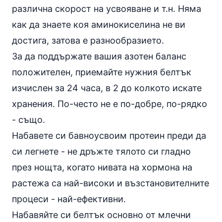
различна скорост на усвояване и т.н. Няма
как да знаете коя аминокиселина не ви
достига, затова е разнообразието.
За да поддържате вашия азотен баланс
положителен, приемайте нужния белтък
изчислен за 24 часа, в 2 до колкото искате
хранения. По-често не е по-добре, по-рядко
- също.
Набавете си бавноусвоим протеин преди да
си легнете - не дръжте тялото си гладно
през нощта, когато нивата на хормона на
растежа са най-високи и възстановителните
процеси - най-ефективни.
Набавяйте си белтък основно от млечни