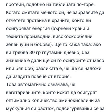
протеин, подобно на таблицата по-горе.
Когато смятате менюто си, не забравяйте да
отчетете протеина в храните, които ви
осигуряват енергия (зърнени храни и
техните производни, високоскорбялни
зеленчуци и бобове). Ще го кажа така: ако
ви трябва 30 гр глутамин дневно, без
значение е дали ще си го осигурите от месо
или бял боб, разликата е, че ще се наложи
да изядете повече от втория.
Това автоматично означава, че
вегетарианците, които искат да осигурят
оптимално количество аминокиселини за
мускулния си растеж, подсигурявайки се за