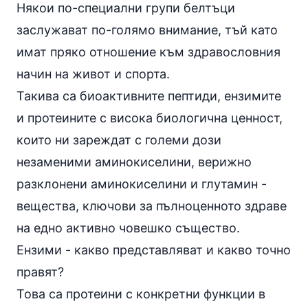
Някои по-специални групи белтъци
заслужават по-голямо внимание, тъй като
имат пряко отношение към здравословния
начин на живот и спорта.
Такива са биоактивните пептиди, ензимите
и протеините с висока биологична ценност,
които ни зареждат с големи дози
незаменими аминокиселини, верижно
разклонени аминокиселини и
глутамин
-
вещества, ключови за пълноценното здраве
на едно активно човешко същество.
Ензими - какво представляват и какво точно
правят?
Това са протеини с конкретни функции в