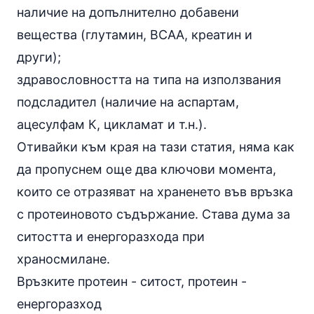
наличие на допълнително добавени
вещества (
глутамин
, BCAA, креатин и
други);
здравословността на типа на използвания
подсладител (наличие на
аспартам
,
ацесулфам К, цикламат и т.н.).
Отивайки към края на тази статия, няма как
да пропуснем още два ключови момента,
които се отразяват на храненето във връзка
с протеиновото съдържание. Става дума за
ситостта и енергоразхода при
храносмилане.
Връзките протеин - ситост, протеин -
енергоразход