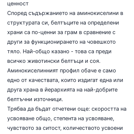
ценност
Според съдържанието на аминокиселини в
структурата си, белтъците на определени
храни са по-ценни за грам в сравнение с
други за функционирането на човешкото
тяло. Най-общо казано - това са преди
всичко животински белтъци и
соя
.
Аминокиселинният профил обаче е само
едно от качествата, които издигат една или
друга храна в йерархията на най-добрите
белтъчни източници.
Трябва да бъдат отчетени още: скоростта на
усвояване общо, степента на
усвояване
,
чувството за ситост, количеството усвоени