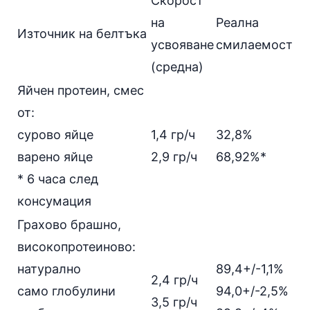
Скорост
на
Реална
Източник на белтъка
усвояване
смилаемост
(средна)
Яйчен протеин, смес
от:
сурово яйце
1,4 гр/ч
32,8%
варено яйце
2,9 гр/ч
68,92%*
* 6 часа след
консумация
Грахово брашно,
високопротеиново:
натурално
89,4+/-1,1%
2,4 гр/ч
само глобулини
94,0+/-2,5%
3,5 гр/ч