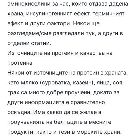
аминокиселини за час, които отдава дадена
храна, инсулиногенният ефект, термичният
ефект и други фактори. Някои ще
разгледаме/сме разгледали тук, а други в
отделни статии.
Източниците на протеин и качества на
протеина
Някои от източниците на протеин в храната,
като мляко (суроватка, казеин),
яйца
, соя,
грах са много добре проучени, докато за
други информацията е сравнително
оскъдна. Има какво да се желае в
проучванията на белтъците в месните
продукти, както и тези в морските храни.