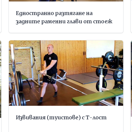
Едностранно разтягане на
задните раменни глави от стоеж
Извивания (туистове) с Т-лост