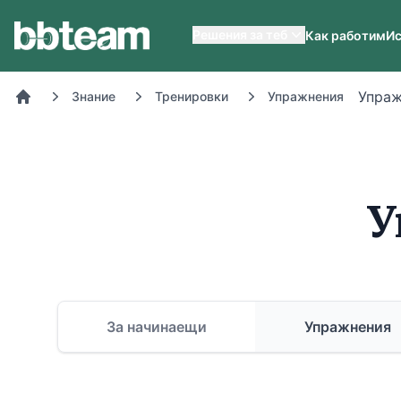
BB-Team
Решения за теб
Как работим
Ис
Упраж
Знание
Тренировки
Упражнения
Начало
У
За начинаещи
Упражнения