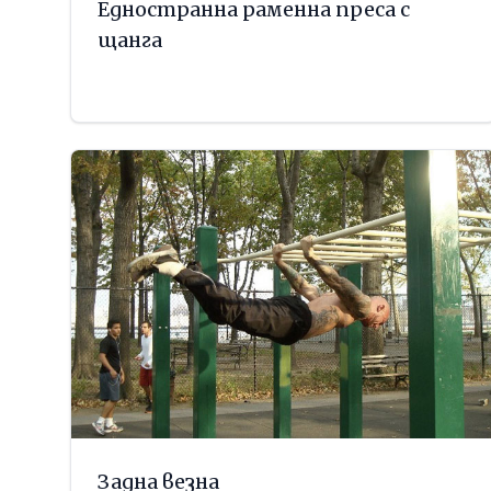
Едностранна раменна преса с
щанга
Задна везна