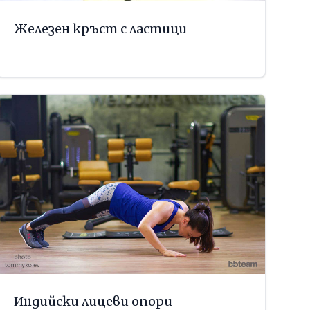
Железен кръст с ластици
Индийски лицеви опори