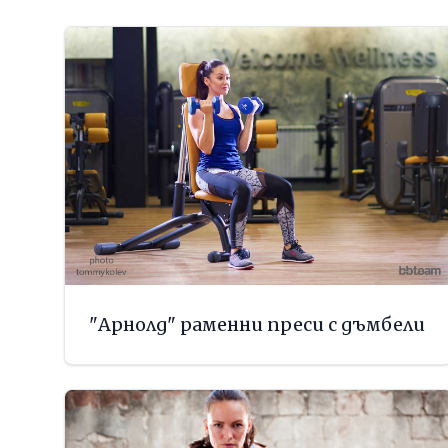
"Арнолд" раменни преси с дъмбели