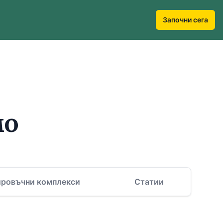
Започни сега
мо
ировъчни комплекси
Статии