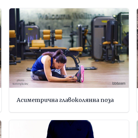
Асиметрична главоколянна поза