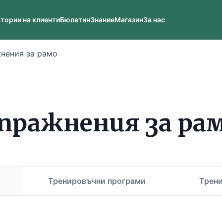
тории на клиенти
Бюлетин
Знание
Магазин
За нас
нения за рамо
пражнения за ра
Тренировъчни програми
Трен