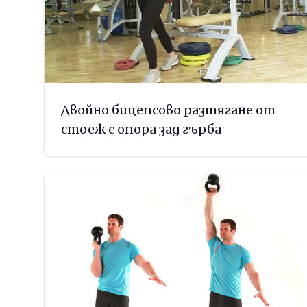
Двойно бицепсово разтягане от
стоеж с опора зад гърба